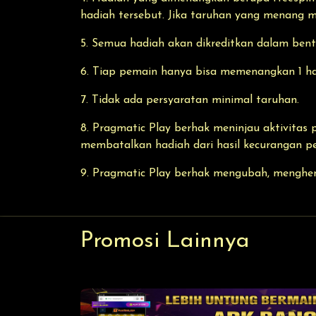
hadiah tersebut. Jika taruhan yang menang mel
5. Semua hadiah akan dikreditkan dalam bent
6. Tiap pemain hanya bisa memenangkan 1 ha
7. Tidak ada persyaratan minimal taruhan.
8. Pragmatic Play berhak meninjau aktivitas
membatalkan hadiah dari hasil kecurangan p
9. Pragmatic Play berhak mengubah, menghen
Promosi Lainnya