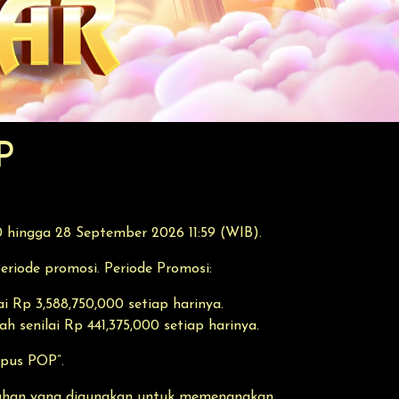
P
00 hingga 28 September 2026 11:59 (WIB).
eriode promosi. Periode Promosi:
i Rp 3,588,750,000 setiap harinya.
 senilai Rp 441,375,000 setiap harinya.
mpus POP”.
ruhan yang digunakan untuk memenangkan