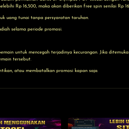
ebihi Rp 16,500, maka akan diberikan free spin senilai Rp 16
uk uang tunai tanpa persyaratan taruhan.
diah selama periode promosi.
 pemain untuk mencegah terjadinya kecurangan. Jika ditemuk
emain tersebut.
tikan, atau membatalkan promosi kapan saja.