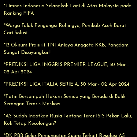
*Timnas Indonesia Selangkah Lagi di Atas Malaysia pada
Ranking FIFA
*Warga Tolak Pengungsi Rohingya, Pemkab Aceh Barat
Cari Solusi
*13 Oknum Prajurit TNI Aniaya Anggota KKB, Pangdam:
Sangat Disayangkan!
*PREDIKSI LIGA INGGRIS PREMIER LEAGUE, 30 Mar -
02 Apr 2024
*PREDIKSI LIGA ITALIA SERIE A, 30 Mar - 02 Apr 2024
*Putin Bersumpah Hukum Semua yang Berada di Balik
Serangan Teroris Moskow
*AS Sudah Ingatkan Rusia Tentang Teror ISIS Pekan Lalu,
Kok Tetap Kecolongan?
*DK PBB Gelar Pemungutan Suara Terkait Resolusi AS