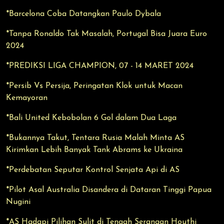
*Barcelona Coba Datangkan Paulo Dybala
*Tanpa Ronaldo Tak Masalah, Portugal Bisa Juara Euro
2024
*PREDIKSI LIGA CHAMPION, 07 - 14 MARET 2024
*Persib Vs Persija, Peringatan Klok untuk Macan
Kemayoran
*Bali United Kebobolan 6 Gol dalam Dua Laga
*Bukannya Takut, Tentara Rusia Malah Minta AS
Kirimkan Lebih Banyak Tank Abrams ke Ukraina
*Perdebatan Seputar Kontrol Senjata Api di AS
*Pilot Asal Australia Disandera di Dataran Tinggi Papua
Nugini
*AS Hadapi Pilihan Sulit di Tengah Serangan Houthi