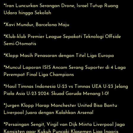
*Iran Luncurkan Serangan Drone, Israel Tutup Ruang
Udara hingga Sekolah
*Xavi Mundur, Barcelona Maju
*Klub-klub Premier League Sepakati Teknologi Offside
Semi-Otomatis
*Klopp Masih Penasaran dengan Titel Liga Europa
*Muncul Laporan ISIS Ancam Serang Suporter di 4 Laga
Perempat Final Liga Champions
*Hasil Timnas Indonesia U-23 vs Timnas UEA U-23 Jelang
Piala Asia U-23 2024: Skuad Garuda Menang 1-0!
*Jurgen Klopp Harap Manchester United Bisa Bantu
Liverpool Juara dengan Kalahkan Arsenal
*Persaingan Sengit, Virgil van Dijk Minta Liverpool Jaga
Konsisten agar Kukuh Puncaki Klasemen Liga Inggris