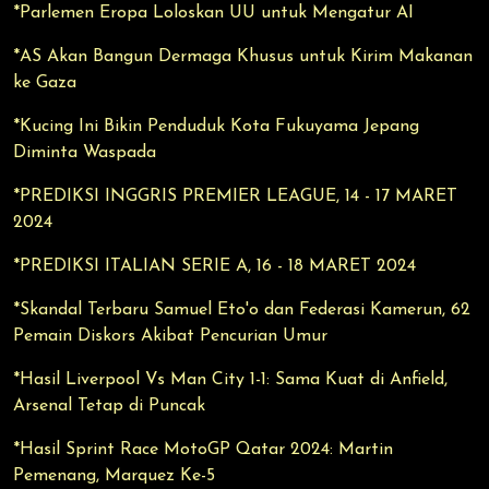
*Parlemen Eropa Loloskan UU untuk Mengatur AI
*AS Akan Bangun Dermaga Khusus untuk Kirim Makanan
ke Gaza
*Kucing Ini Bikin Penduduk Kota Fukuyama Jepang
Diminta Waspada
*PREDIKSI INGGRIS PREMIER LEAGUE, 14 - 17 MARET
2024
*PREDIKSI ITALIAN SERIE A, 16 - 18 MARET 2024
*Skandal Terbaru Samuel Eto'o dan Federasi Kamerun, 62
Pemain Diskors Akibat Pencurian Umur
*Hasil Liverpool Vs Man City 1-1: Sama Kuat di Anfield,
Arsenal Tetap di Puncak
*Hasil Sprint Race MotoGP Qatar 2024: Martin
Pemenang, Marquez Ke-5