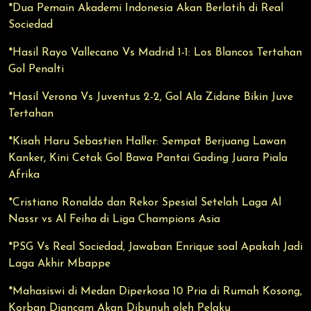
*Dua Pemain Akademi Indonesia Akan Berlatih di Real
Sociedad
*Hasil Rayo Vallecano Vs Madrid 1-1: Los Blancos Tertahan
Gol Penalti
*Hasil Verona Vs Juventus 2-2, Gol Ala Zidane Bikin Juve
Tertahan
*Kisah Haru Sebastien Haller: Sempat Berjuang Lawan
Kanker, Kini Cetak Gol Bawa Pantai Gading Juara Piala
Afrika
*Cristiano Ronaldo dan Rekor Spesial Setelah Laga Al
Nassr vs Al Feiha di Liga Champions Asia
*PSG Vs Real Sociedad, Jawaban Enrique soal Apakah Jadi
Laga Akhir Mbappe
*Mahasiswi di Medan Diperkosa 10 Pria di Rumah Kosong,
Korban Diancam Akan Dibunuh oleh Pelaku