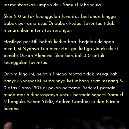
memanfaatkan umpan dari Samuel Mbangula.
Skor 2-0 untuk keunggulan Juventus bertahan hingga
babak pertama usai. Di babak kedua, Juventus tidak
menurunkan intensitas serangan.
Hasilnya positif, babak kedua baru berjalan delapan
menit, si Nyonya Tua mencetak gol ketiga via eksekusi
penalti Dusan Vlahovic. Skor berubah 3-0 untuk
keunggulan Juventus.
Dalam laga ini, pelatih Thiago Motta tidak mengubah
banyak komposisi pemainnya ketimbang saat menang 3-
0 atas Como 1907 di pekan pertama. Sederet pemain
muda masih dipercayanya untuk bermain seperti Samuel
Mbangula, Kenan Yildiz, Andrea Cambiasso dan Nicolo
Savona.