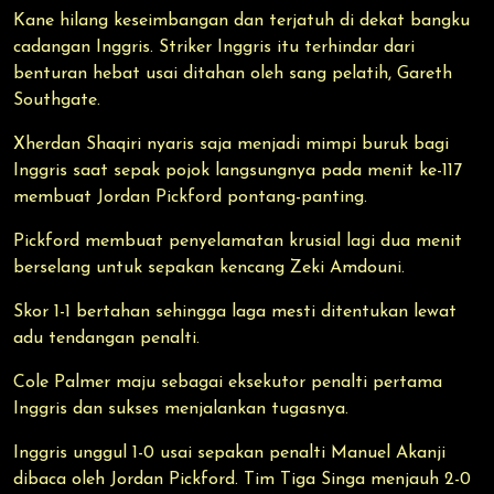
Kane hilang keseimbangan dan terjatuh di dekat bangku
cadangan Inggris. Striker Inggris itu terhindar dari
benturan hebat usai ditahan oleh sang pelatih, Gareth
Southgate.
Xherdan Shaqiri nyaris saja menjadi mimpi buruk bagi
Inggris saat sepak pojok langsungnya pada menit ke-117
membuat Jordan Pickford pontang-panting.
Pickford membuat penyelamatan krusial lagi dua menit
berselang untuk sepakan kencang Zeki Amdouni.
Skor 1-1 bertahan sehingga laga mesti ditentukan lewat
adu tendangan penalti.
Cole Palmer maju sebagai eksekutor penalti pertama
Inggris dan sukses menjalankan tugasnya.
Inggris unggul 1-0 usai sepakan penalti Manuel Akanji
dibaca oleh Jordan Pickford. Tim Tiga Singa menjauh 2-0