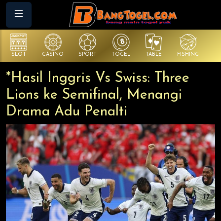
SLOT
CASINO
SPORT
TOGEL
TABLE
FISHING
CO
*Hasil Inggris Vs Swiss: Three
Lions ke Semifinal, Menangi
Drama Adu Penalti