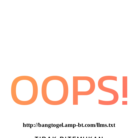
OOPS!
http://bangtogel.amp-bt.com/llms.txt