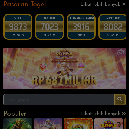
Pasaran Togel
Lihat lebih banyak
STOKE
CAMBODIA
TOTOMACAU 6 PASARAN
SYDNEYPOOLS
9873
7023
3916
8082
03 : 48 : 21
12 : 48 : 21
TUTUP
14 : 48 : 21
Populer
Lihat lebih banyak