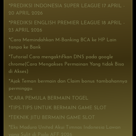
*PREDIKSI INDONESIA SUPER LEAGUE 17 APRIL -
20 APRIL 2026
*PREDIKSI ENGLISH PREMIER LEAGUE 18 APRIL -
23 APRIL 2026
*Cara Memindahkan M-Banking BCA ke HP Lain
tanpa ke Bank
*Tutorial Cara mengaktifkan DNS pada google
chrome(Cara Mengakses Permainan Yang tidak Bisa
di Akses)
*Ajak Teman bermain dan Claim bonus tambahannya
perminggu.
*CARA PEMULA BERMAIN TOGEL
*TIPS-TIPS UNTUK BERMAIN GAME SLOT
*TEKNIK JITU BERMAIN GAME SLOT
*Eks Madura United Akui Timnas Indonesia Lawan
yang Sulit di Piala AFF 2026