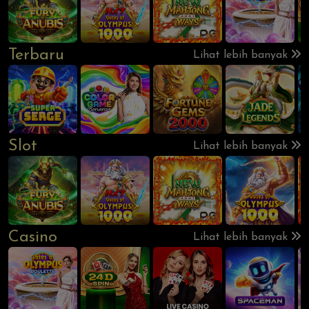
Terbaru
Lihat lebih banyak
Slot
Lihat lebih banyak
Casino
Lihat lebih banyak