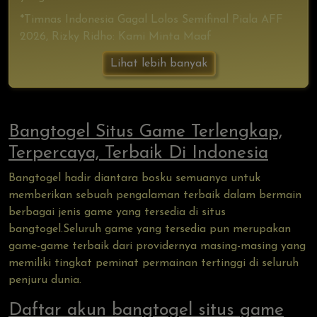
*Timnas Indonesia Gagal Lolos Semifinal Piala AFF
2026, Rizky Ridho: Kami Minta Maaf
Lihat lebih banyak
Bangtogel Situs Game Terlengkap,
Terpercaya, Terbaik Di Indonesia
Bangtogel hadir diantara bosku semuanya untuk
memberikan sebuah pengalaman terbaik dalam bermain
berbagai jenis game yang tersedia di situs
bangtogel.Seluruh game yang tersedia pun merupakan
game-game terbaik dari providernya masing-masing yang
memiliki tingkat peminat permainan tertinggi di seluruh
penjuru dunia.
Daftar akun bangtogel situs game