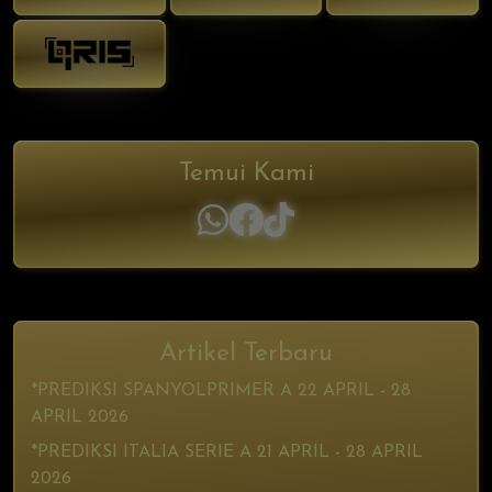
Temui Kami
Artikel Terbaru
*PREDIKSI SPANYOLPRIMER A 22 APRIL - 28
APRIL 2026
*PREDIKSI ITALIA SERIE A 21 APRIL - 28 APRIL
2026